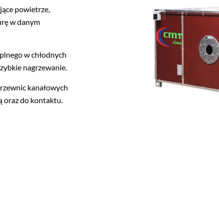
jące powietrze,
urę w danym
ieplnego w chłodnych
szybkie nagrzewanie.
grzewnic kanałowych
ą oraz do kontaktu.