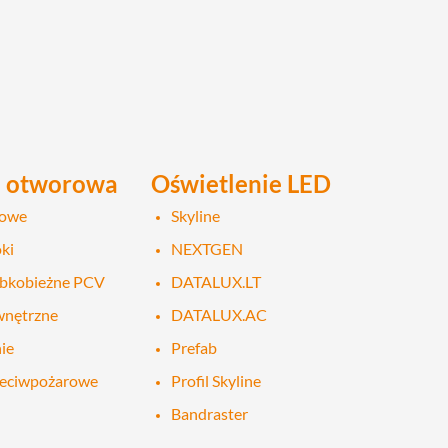
a otworowa
Oświetlenie LED
lowe
Skyline
ki
NEXTGEN
ybkobieżne PCV
DATALUX.LT
wnętrzne
DATALUX.AC
ie
Prefab
zeciwpożarowe
Profil Skyline
Bandraster