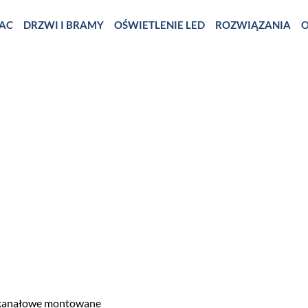
AC
DRZWI I BRAMY
OŚWIETLENIE LED
ROZWIĄZANIA
O
 kanałowe montowane