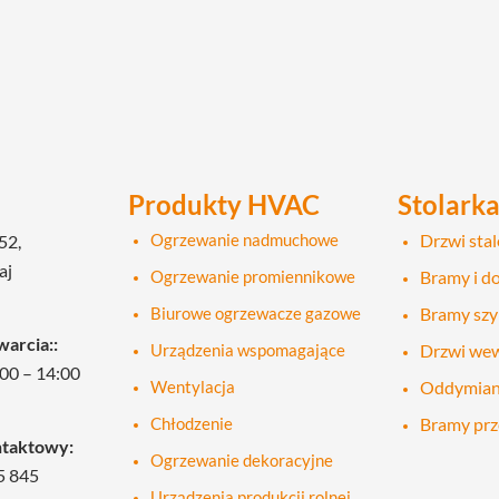
Produkty HVAC
Stolark
Ogrzewanie nadmuchowe
Drzwi sta
52,
gaj
Ogrzewanie promiennikowe
Bramy i do
Biurowe ogrzewacze gazowe
Bramy sz
arcia::
Urządzenia wspomagające
Drzwi we
00 – 14:00
Wentylacja
Oddymian
Chłodzenie
Bramy pr
ntaktowy:
Ogrzewanie dekoracyjne
5 845
Urządzenia produkcji rolnej