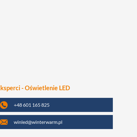
ksperci - Oświetlenie LED
+48 601 165 825
winled@winterwarm.pl