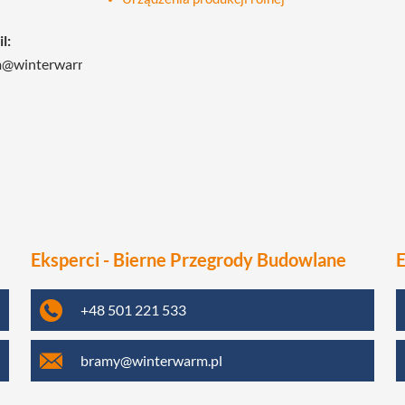
l:
m@winterwarm.pl
Eksperci - Bierne Przegrody Budowlane
E
+48 501 221 533
bramy@winterwarm.pl