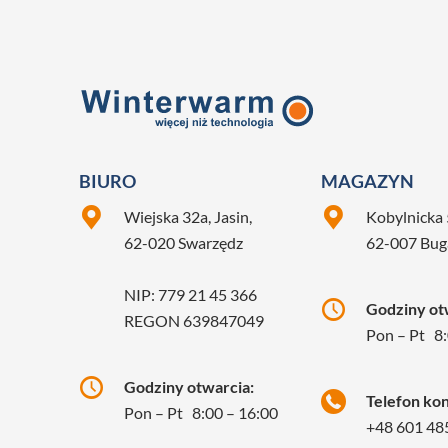
BIURO
MAGAZYN
Wiejska 32a, Jasin,
Kobylnicka 
62-020 Swarzędz
62-007 Bu
NIP: 779 21 45 366
Godziny otw
REGON 639847049
Pon – Pt 8:
Godziny otwarcia:
Telefon ko
Pon – Pt 8:00 – 16:00
+48 601 48