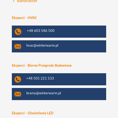
Bandraster
Eksperci - HVAC
+48 603 586 500
hvac@winterwarm.pl
Eksperci - Bierne Przegrody Budowlane
+48 501 221 533
bramy@winterwarm.pl
Eksperci - Oświetlenie LED