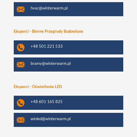
hvac@winterwarm.pl
Eksperci - Bierne Przegrody Budowlane
+48 501 221 533
bramy@winterwarm.pl
Eksperci - Oświetlenie LED
+48 601 165 825
winled@winterwarm.pl