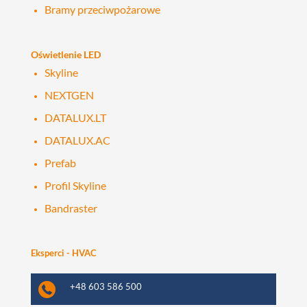
Bramy przeciwpożarowe
Oświetlenie LED
Skyline
NEXTGEN
DATALUX.LT
DATALUX.AC
Prefab
Profil Skyline
Bandraster
Eksperci - HVAC
+48 603 586 500