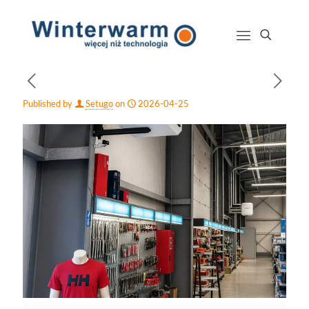
Published by
Setugo
on
2026-04-25