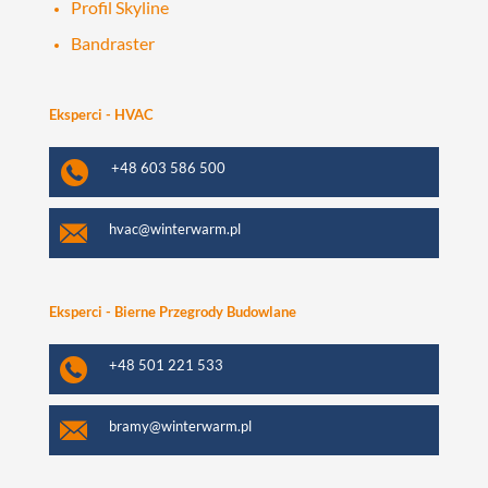
Profil Skyline
Bandraster
Eksperci - HVAC
+48 603 586 500
hvac@winterwarm.pl
Eksperci - Bierne Przegrody Budowlane
+48 501 221 533
bramy@winterwarm.pl