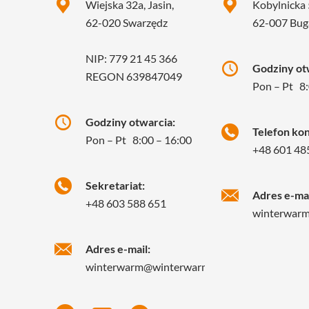
Wiejska 32a, Jasin,
Kobylnicka 
62-020 Swarzędz
62-007 Bug
NIP: 779 21 45 366
Godziny otw
REGON 639847049
Pon – Pt 8:
Godziny otwarcia:
Telefon ko
Pon – Pt 8:00 – 16:00
+48 601 48
Sekretariat:
Adres e-mai
+48 603 588 651
winterwar
Adres e-mail:
winterwarm@winterwarm.pl