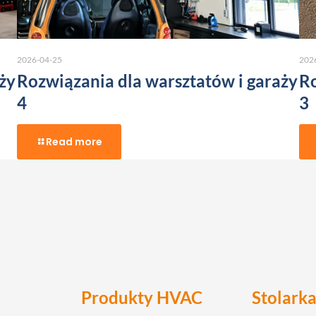
2026-04-25
202
ży
Rozwiązania dla warsztatów i garaży
Ro
4
3
Read more
Produkty HVAC
Stolark