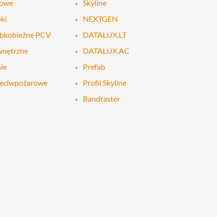
lowe
Skyline
ki
NEXTGEN
ybkobieżne PCV
DATALUX.LT
wnętrzne
DATALUX.AC
ie
Prefab
zeciwpożarowe
Profil Skyline
Bandraster