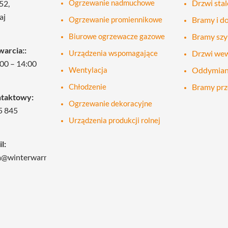
Ogrzewanie nadmuchowe
Drzwi sta
52,
aj
Ogrzewanie promiennikowe
Bramy i do
Biurowe ogrzewacze gazowe
Bramy sz
arcia::
Urządzenia wspomagające
Drzwi we
00 – 14:00
Wentylacja
Oddymian
Chłodzenie
Bramy pr
ntaktowy:
Ogrzewanie dekoracyjne
5 845
Urządzenia produkcji rolnej
l:
m@winterwarm.pl