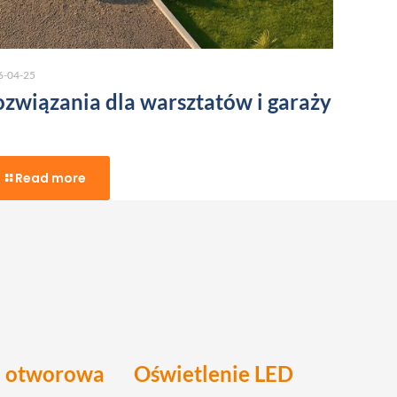
6-04-25
związania dla warsztatów i garaży
Read more
a otworowa
Oświetlenie LED