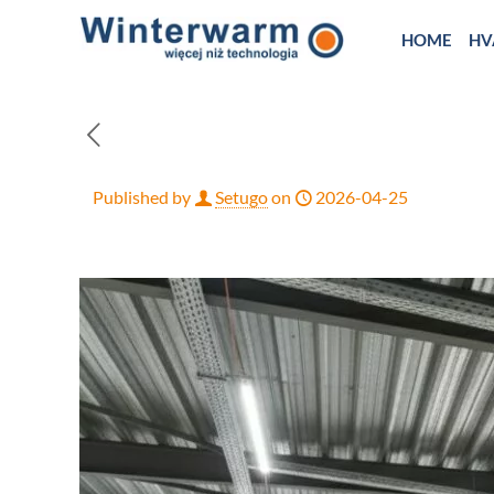
HOME
HV
Published by
Setugo
on
2026-04-25