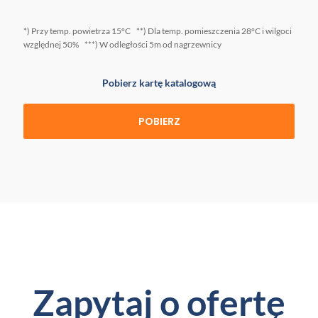
*) Przy temp. powietrza 15°C **) Dla temp. pomieszczenia 28°C i wilgoci
względnej 50% ***) W odległości 5m od nagrzewnicy
Pobierz kartę katalogową
POBIERZ
Zapytaj o ofertę