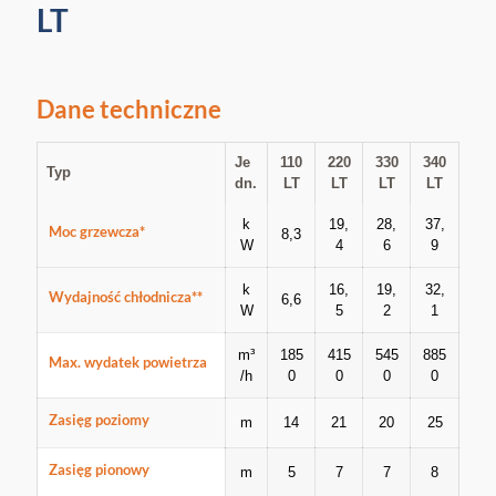
LT
Dane techniczne
Je
110
220
330
340
Typ
dn.
LT
LT
LT
LT
k
19,
28,
37,
Moc grzewcza*
8,3
W
4
6
9
k
16,
19,
32,
Wydajność chłodnicza**
6,6
W
5
2
1
m³
185
415
545
885
Max. wydatek powietrza
/h
0
0
0
0
Zasięg poziomy
m
14
21
20
25
Zasięg pionowy
m
5
7
7
8