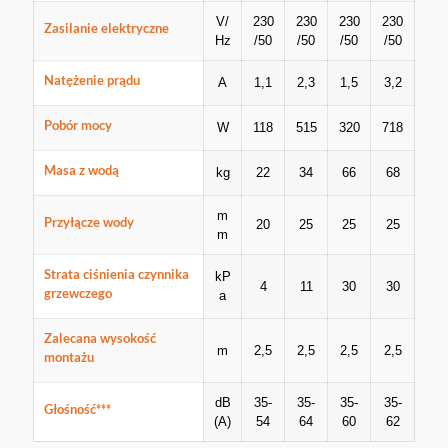
V/
230
230
230
230
Zasilanie elektryczne
Hz
/50
/50
/50
/50
Natężenie prądu
A
1,1
2,3
1,5
3,2
Pobór mocy
W
118
515
320
718
Masa z wodą
kg
22
34
66
68
m
Przyłącze wody
20
25
25
25
m
Strata ciśnienia czynnika
kP
4
11
30
30
grzewczego
a
Zalecana wysokość
m
2,5
2,5
2,5
2,5
montażu
dB
35-
35-
35-
35-
Głośność***
(A)
54
64
60
62