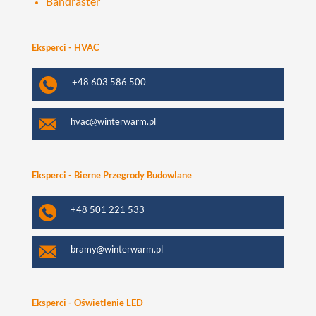
Bandraster
Eksperci - HVAC
+48 603 586 500
hvac@winterwarm.pl
Eksperci - Bierne Przegrody Budowlane
+48 501 221 533
bramy@winterwarm.pl
Eksperci - Oświetlenie LED