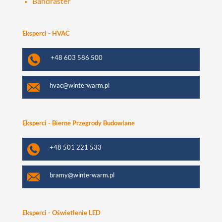
Bandraster
Eksperci - HVAC
+48 603 586 500
hvac@winterwarm.pl
Eksperci - Bierne Przegrody Budowlane
+48 501 221 533
bramy@winterwarm.pl
Eksperci - Oświetlenie LED